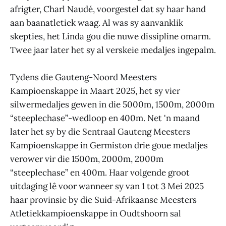
afrigter, Charl Naudé, voorgestel dat sy haar hand
aan baanatletiek waag. Al was sy aanvanklik
skepties, het Linda gou die nuwe dissipline omarm.
Twee jaar later het sy al verskeie medaljes ingepalm.
Tydens die Gauteng-Noord Meesters
Kampioenskappe in Maart 2025, het sy vier
silwermedaljes gewen in die 5000m, 1500m, 2000m
“steeplechase”-wedloop en 400m. Net 'n maand
later het sy by die Sentraal Gauteng Meesters
Kampioenskappe in Germiston drie goue medaljes
verower vir die 1500m, 2000m, 2000m
“steeplechase” en 400m. Haar volgende groot
uitdaging lê voor wanneer sy van 1 tot 3 Mei 2025
haar provinsie by die Suid-Afrikaanse Meesters
Atletiekkampioenskappe in Oudtshoorn sal