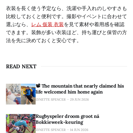
衣装を長く使う予定なら、洗濯や手入れのしやすさも
比較しておくと便利です。撮影やイベントに合わせて
選ぶなら、
レム 仮装 衣装
を見て素材や着用感を確認
できます。装飾が多い衣装ほど、持ち運びと保管の方
法を先に決めておくと安心です。
READ NEXT
📽️ The mountain that nearly claimed his
life welcomed him home again
LYNETTE SPENCER
29 JUN 2026
Rugbyspeler droom groot ná
Bokkieweek-keuring
LYNETTE SPENCER
14 JUN 2026