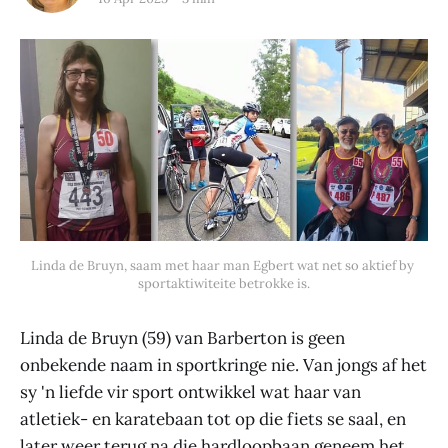
Linda de Bruyn, saam met haar man Egbert wat net so aktief by 
sportaktiwiteite betrokke is.
Linda de Bruyn (59) van Barberton is geen
onbekende naam in sportkringe nie. Van jongs af het
sy 'n liefde vir sport ontwikkel wat haar van
atletiek- en karatebaan tot op die fiets se saal, en
later weer terug na die hardloopbaan geneem het.