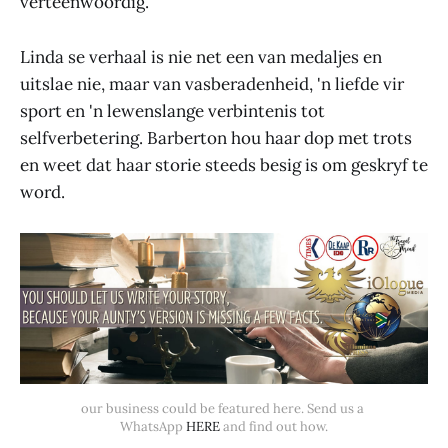
verteenwoordig.
Linda se verhaal is nie net een van medaljes en
uitslae nie, maar van vasberadenheid, 'n liefde vir
sport en 'n lewenslange verbintenis tot
selfverbetering. Barberton hou haar dop met trots
en weet dat haar storie steeds besig is om geskryf te
word.
our business could be featured here. Send us a 
WhatsApp 
HERE
 and find out how.