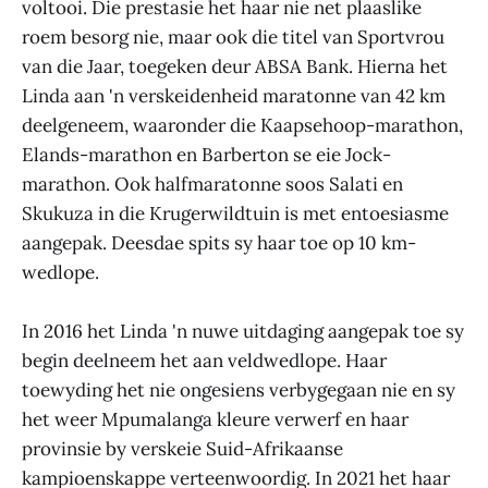
voltooi. Die prestasie het haar nie net plaaslike
roem besorg nie, maar ook die titel van Sportvrou
van die Jaar, toegeken deur ABSA Bank. Hierna het
Linda aan 'n verskeidenheid maratonne van 42 km
deelgeneem, waaronder die Kaapsehoop-marathon,
Elands-marathon en Barberton se eie Jock-
marathon. Ook halfmaratonne soos Salati en
Skukuza in die Krugerwildtuin is met entoesiasme
aangepak. Deesdae spits sy haar toe op 10 km-
wedlope.
In 2016 het Linda 'n nuwe uitdaging aangepak toe sy
begin deelneem het aan veldwedlope. Haar
toewyding het nie ongesiens verbygegaan nie en sy
het weer Mpumalanga kleure verwerf en haar
provinsie by verskeie Suid-Afrikaanse
kampioenskappe verteenwoordig. In 2021 het haar