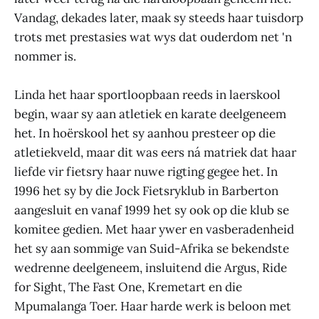
Vandag, dekades later, maak sy steeds haar tuisdorp
trots met prestasies wat wys dat ouderdom net 'n
nommer is.
Linda het haar sportloopbaan reeds in laerskool
begin, waar sy aan atletiek en karate deelgeneem
het. In hoërskool het sy aanhou presteer op die
atletiekveld, maar dit was eers ná matriek dat haar
liefde vir fietsry haar nuwe rigting gegee het. In
1996 het sy by die Jock Fietsryklub in Barberton
aangesluit en vanaf 1999 het sy ook op die klub se
komitee gedien. Met haar ywer en vasberadenheid
het sy aan sommige van Suid-Afrika se bekendste
wedrenne deelgeneem, insluitend die Argus, Ride
for Sight, The Fast One, Kremetart en die
Mpumalanga Toer. Haar harde werk is beloon met